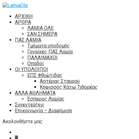
ΑΡΧΙΚΗ
ΑΡΘΡΑ
ΛΑΜΙΑ ΟΛΕ
ΣΑΝ ΣΗΜΕΡΑ
ΠΑΣ ΛΑΜΙΑ
Τμήματα υποδομής
Γυναίκες ΠΑΣ Λαμία
ΠΑΛΑΙΜΑΧΟΙ
Οπαδοί
ΟΙ ΥΠΟΛΟΙΠΟΙ
ΕΠΣ Φθιώτιδας
Αστέρας Σταυρού
Κηφισσός Κάτω Τιθορέας
ΑΛΛΑ ΑΘΛΗΜΑΤΑ
Έσπερος Λαμίας
Συνεντεύξεις
Επικοινωνία – Διαφήμιση
Ακολουθήστε μας: