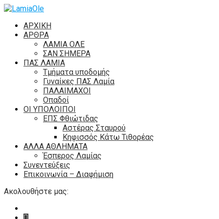
ΑΡΧΙΚΗ
ΑΡΘΡΑ
ΛΑΜΙΑ ΟΛΕ
ΣΑΝ ΣΗΜΕΡΑ
ΠΑΣ ΛΑΜΙΑ
Τμήματα υποδομής
Γυναίκες ΠΑΣ Λαμία
ΠΑΛΑΙΜΑΧΟΙ
Οπαδοί
ΟΙ ΥΠΟΛΟΙΠΟΙ
ΕΠΣ Φθιώτιδας
Αστέρας Σταυρού
Κηφισσός Κάτω Τιθορέας
ΑΛΛΑ ΑΘΛΗΜΑΤΑ
Έσπερος Λαμίας
Συνεντεύξεις
Επικοινωνία – Διαφήμιση
Ακολουθήστε μας: