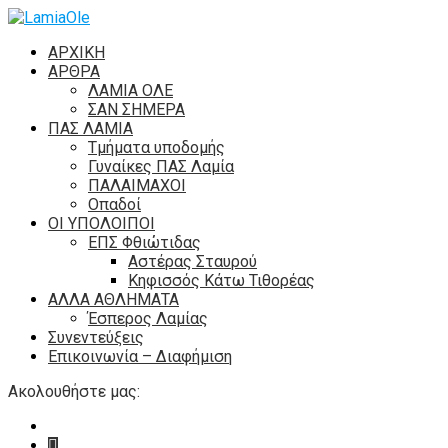
ΑΡΧΙΚΗ
ΑΡΘΡΑ
ΛΑΜΙΑ ΟΛΕ
ΣΑΝ ΣΗΜΕΡΑ
ΠΑΣ ΛΑΜΙΑ
Τμήματα υποδομής
Γυναίκες ΠΑΣ Λαμία
ΠΑΛΑΙΜΑΧΟΙ
Οπαδοί
ΟΙ ΥΠΟΛΟΙΠΟΙ
ΕΠΣ Φθιώτιδας
Αστέρας Σταυρού
Κηφισσός Κάτω Τιθορέας
ΑΛΛΑ ΑΘΛΗΜΑΤΑ
Έσπερος Λαμίας
Συνεντεύξεις
Επικοινωνία – Διαφήμιση
Ακολουθήστε μας: